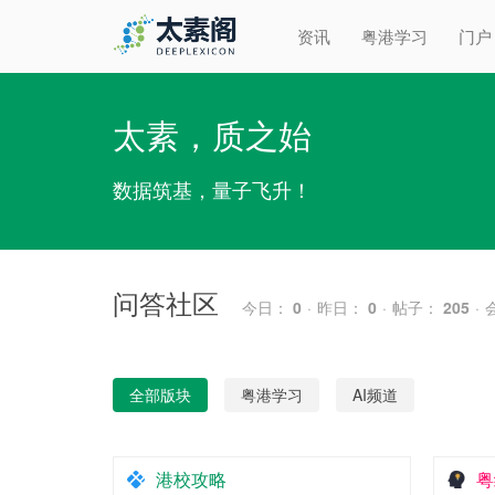
资讯
粤港学习
门户
太素，质之始
数据筑基，量子飞升！
问答社区
今日：
0
·
昨日：
0
·
帖子：
205
·
全部版块
粤港学习
AI频道
港校攻略
粤