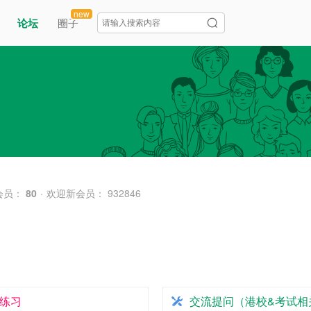
new
论坛
圈子
会员：
80
·
欢迎新会员：
932846
练习
交流提问（港校&考试相