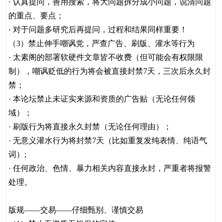
· 认真提问，善用搜索，将大问题拆分成小问题，说清问题
的重点、要点；
· 对于问题多研究后再提问，过程和结果同样重要！
（3）禁止伸手嘲讽党，严查广告、刷版、灌水等行为
· 太素阁的部署软硬件文章皆不收费（但可能会有权限限
制），嘲讽贬低的行为将会被直接封禁7天，三次后永久封
禁；
· 本论坛禁止未证实来源和资质的广告贴（无论任何领
域）；
· 刷版行为将直接永久封禁（无论任何理由）；
· 无意义灌水行为将封禁7天（比如重复发纯表情、纯语气
词）;
· 任何政治、色情、暴力相关内容直接永封，严重者将报警
处理。
版规——交易——仔细甄别、谨慎交易